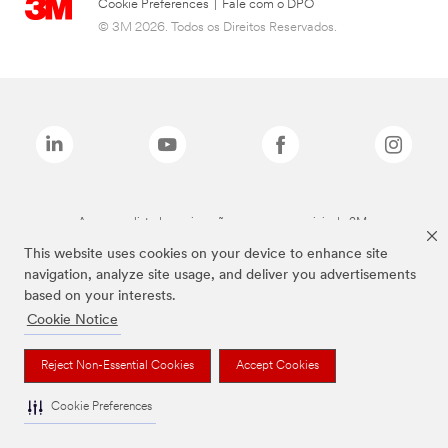
Cookie Preferences
|
Fale com o DPO
© 3M 2026. Todos os Direitos Reservados.
As marcas listadas a cima são marcas comerciais da 3M.
This website uses cookies on your device to enhance site
navigation, analyze site usage, and deliver you advertisements
based on your interests.
Cookie Notice
Reject Non-Essential Cookies
Accept Cookies
Cookie Preferences