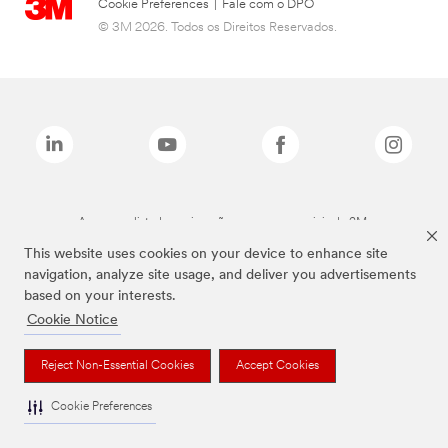
Cookie Preferences
|
Fale com o DPO
© 3M 2026. Todos os Direitos Reservados.
As marcas listadas a cima são marcas comerciais da 3M.
This website uses cookies on your device to enhance site
navigation, analyze site usage, and deliver you advertisements
based on your interests.
Cookie Notice
Reject Non-Essential Cookies
Accept Cookies
Cookie Preferences