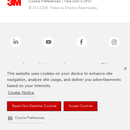
Cookie Preferences
|
Fale com o DPO
© 3M 2026. Todos os Direitos Reservados.
As marcas listadas a cima são marcas comerciais da 3M.
This website uses cookies on your device to enhance site
navigation, analyze site usage, and deliver you advertisements
based on your interests.
Cookie Notice
Reject Non-Essential Cookies
Accept Cookies
Cookie Preferences