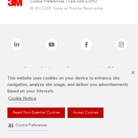
Cookie Preferences
|
Fale com o DPO
© 3M 2026. Todos os Direitos Reservados.
As marcas listadas a cima são marcas comerciais da 3M.
This website uses cookies on your device to enhance site
navigation, analyze site usage, and deliver you advertisements
based on your interests.
Cookie Notice
Reject Non-Essential Cookies
Accept Cookies
Cookie Preferences