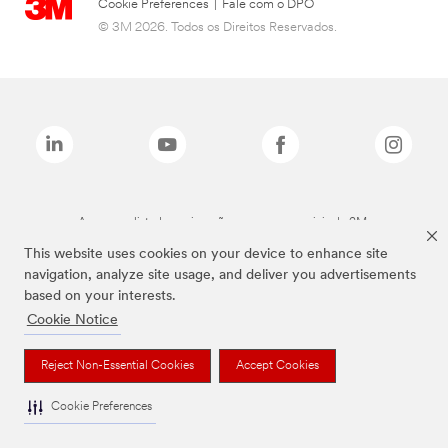
Cookie Preferences
|
Fale com o DPO
© 3M 2026. Todos os Direitos Reservados.
As marcas listadas a cima são marcas comerciais da 3M.
This website uses cookies on your device to enhance site
navigation, analyze site usage, and deliver you advertisements
based on your interests.
Cookie Notice
Reject Non-Essential Cookies
Accept Cookies
Cookie Preferences