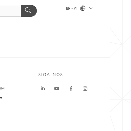
BR - PT
SIGA-NOS
 3M
te