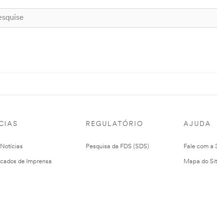
CIAS
REGULATÓRIO
AJUDA
 Notícias
Pesquisa da FDS (SDS)
Fale com a
cados de Imprensa
Mapa do Si