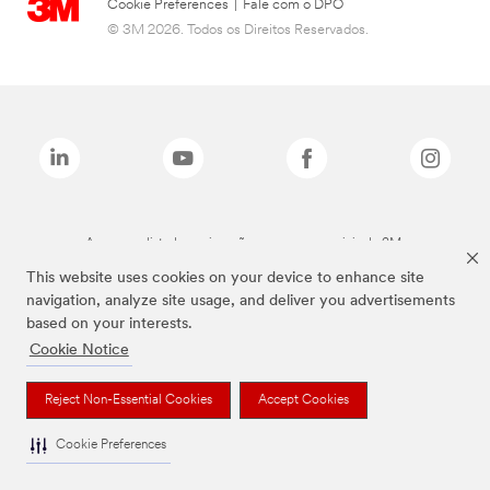
Cookie Preferences
|
Fale com o DPO
© 3M 2026. Todos os Direitos Reservados.
As marcas listadas a cima são marcas comerciais da 3M.
This website uses cookies on your device to enhance site
navigation, analyze site usage, and deliver you advertisements
based on your interests.
Cookie Notice
Reject Non-Essential Cookies
Accept Cookies
Cookie Preferences