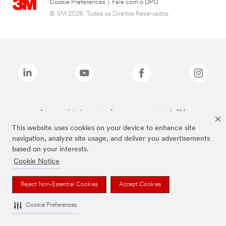
Cookie Preferences
|
Fale com o DPO
© 3M 2026. Todos os Direitos Reservados.
As marcas listadas a cima são marcas comerciais da 3M.
This website uses cookies on your device to enhance site
navigation, analyze site usage, and deliver you advertisements
based on your interests.
Cookie Notice
Reject Non-Essential Cookies
Accept Cookies
Cookie Preferences