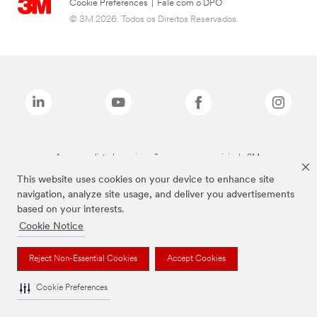
Cookie Preferences
|
Fale com o DPO
© 3M 2026. Todos os Direitos Reservados.
As marcas listadas a cima são marcas comerciais da 3M.
This website uses cookies on your device to enhance site
navigation, analyze site usage, and deliver you advertisements
based on your interests.
Cookie Notice
Reject Non-Essential Cookies
Accept Cookies
Cookie Preferences