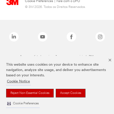
Cookie Preferences
|
Fale com o DPO
© 3M 2026. Todos os Direitos Reservados.
As marcas listadas a cima são marcas comerciais da 3M.
This website uses cookies on your device to enhance site
navigation, analyze site usage, and deliver you advertisements
based on your interests.
Cookie Notice
Reject Non-Essential Cookies
Accept Cookies
Cookie Preferences