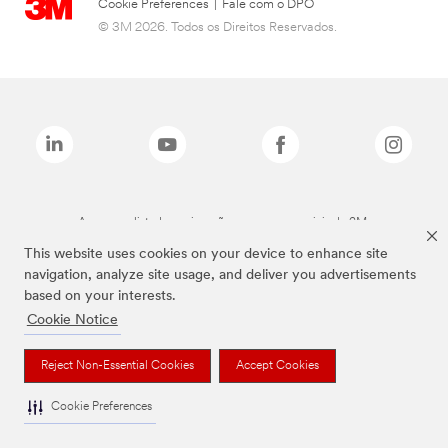
Cookie Preferences
|
Fale com o DPO
© 3M 2026. Todos os Direitos Reservados.
As marcas listadas a cima são marcas comerciais da 3M.
This website uses cookies on your device to enhance site
navigation, analyze site usage, and deliver you advertisements
based on your interests.
Cookie Notice
Reject Non-Essential Cookies
Accept Cookies
Cookie Preferences