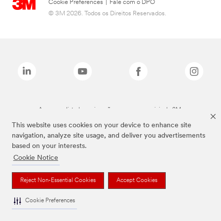
Cookie Preferences
|
Fale com o DPO
© 3M 2026. Todos os Direitos Reservados.
As marcas listadas a cima são marcas comerciais da 3M.
This website uses cookies on your device to enhance site
navigation, analyze site usage, and deliver you advertisements
based on your interests.
Cookie Notice
Reject Non-Essential Cookies
Accept Cookies
Cookie Preferences