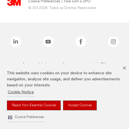
Cookie Preferences
|
Fale com o DPO
© 3M 2026. Todos os Direitos Reservados.
As marcas listadas a cima são marcas comerciais da 3M.
This website uses cookies on your device to enhance site
navigation, analyze site usage, and deliver you advertisements
based on your interests.
Cookie Notice
Reject Non-Essential Cookies
Accept Cookies
Cookie Preferences