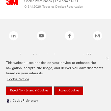
Cookie Preferences
|
Fale com o DPO
© 3M 2026. Todos os Direitos Reservados.
As marcas listadas a cima são marcas comerciais da 3M.
This website uses cookies on your device to enhance site
navigation, analyze site usage, and deliver you advertisements
based on your interests.
Cookie Notice
Reject Non-Essential Cookies
Accept Cookies
Cookie Preferences