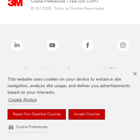
Cookie Preferences
|
Fale com o DPO
© 3M 2026. Todos os Direitos Reservados.
As marcas listadas a cima são marcas comerciais da 3M.
This website uses cookies on your device to enhance site
navigation, analyze site usage, and deliver you advertisements
based on your interests.
Cookie Notice
Reject Non-Essential Cookies
Accept Cookies
Cookie Preferences