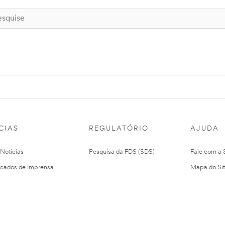
CIAS
REGULATÓRIO
AJUDA
 Notícias
Pesquisa da FDS (SDS)
Fale com a
cados de Imprensa
Mapa do Si