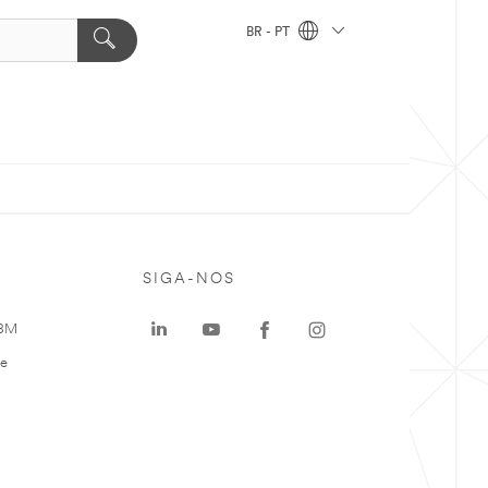
BR - PT
SIGA-NOS
 3M
te