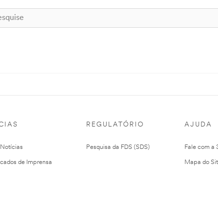
CIAS
REGULATÓRIO
AJUDA
 Notícias
Pesquisa da FDS (SDS)
Fale com a
cados de Imprensa
Mapa do Si