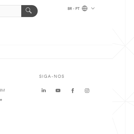
BR - PT
SIGA-NOS
 3M
te