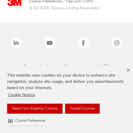
Cookie Preferences
|
Fale com o DPO
© 3M 2026. Todos os Direitos Reservados.
As marcas listadas a cima são marcas comerciais da 3M.
This website uses cookies on your device to enhance site
navigation, analyze site usage, and deliver you advertisements
based on your interests.
Cookie Notice
Reject Non-Essential Cookies
Accept Cookies
Cookie Preferences