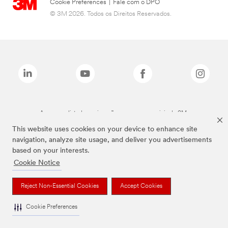
Cookie Preferences
|
Fale com o DPO
© 3M 2026. Todos os Direitos Reservados.
As marcas listadas a cima são marcas comerciais da 3M.
This website uses cookies on your device to enhance site
navigation, analyze site usage, and deliver you advertisements
based on your interests.
Cookie Notice
Reject Non-Essential Cookies
Accept Cookies
Cookie Preferences