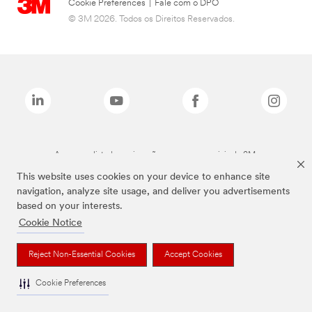
Cookie Preferences
|
Fale com o DPO
© 3M 2026. Todos os Direitos Reservados.
As marcas listadas a cima são marcas comerciais da 3M.
This website uses cookies on your device to enhance site
navigation, analyze site usage, and deliver you advertisements
based on your interests.
Cookie Notice
Reject Non-Essential Cookies
Accept Cookies
Cookie Preferences