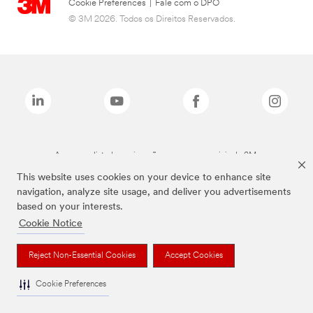
Cookie Preferences
|
Fale com o DPO
© 3M 2026. Todos os Direitos Reservados.
As marcas listadas a cima são marcas comerciais da 3M.
This website uses cookies on your device to enhance site
navigation, analyze site usage, and deliver you advertisements
based on your interests.
Cookie Notice
Reject Non-Essential Cookies
Accept Cookies
Cookie Preferences