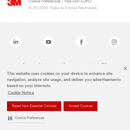
Cookie Preferences
|
Fale com o DPO
© 3M 2026. Todos os Direitos Reservados.
As marcas listadas a cima são marcas comerciais da 3M.
This website uses cookies on your device to enhance site
navigation, analyze site usage, and deliver you advertisements
based on your interests.
Cookie Notice
Reject Non-Essential Cookies
Accept Cookies
Cookie Preferences