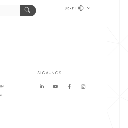
BR - PT
SIGA-NOS
 3M
te