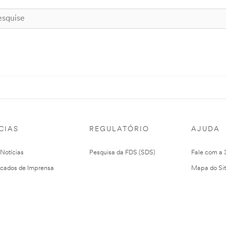
CIAS
REGULATÓRIO
AJUDA
 Notícias
Pesquisa da FDS (SDS)
Fale com a
cados de Imprensa
Mapa do Si