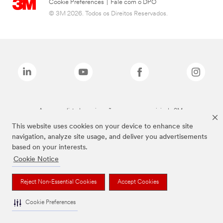
Cookie Preferences
|
Fale com o DPO
© 3M 2026. Todos os Direitos Reservados.
As marcas listadas a cima são marcas comerciais da 3M.
This website uses cookies on your device to enhance site
navigation, analyze site usage, and deliver you advertisements
based on your interests.
Cookie Notice
Reject Non-Essential Cookies
Accept Cookies
Cookie Preferences