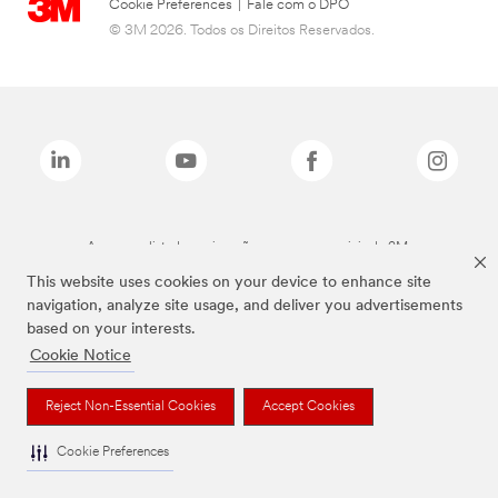
Cookie Preferences
|
Fale com o DPO
© 3M 2026. Todos os Direitos Reservados.
As marcas listadas a cima são marcas comerciais da 3M.
This website uses cookies on your device to enhance site
navigation, analyze site usage, and deliver you advertisements
based on your interests.
Cookie Notice
Reject Non-Essential Cookies
Accept Cookies
Cookie Preferences