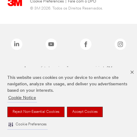
Cookie Preferences
|
Fale com o DPO
© 3M 2026. Todos os Direitos Reservados.
As marcas listadas a cima são marcas comerciais da 3M.
This website uses cookies on your device to enhance site
navigation, analyze site usage, and deliver you advertisements
based on your interests.
Cookie Notice
Reject Non-Essential Cookies
Accept Cookies
Cookie Preferences