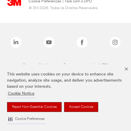
Cookie Preferences
|
Fale com o DPO
© 3M 2026. Todos os Direitos Reservados.
As marcas listadas a cima são marcas comerciais da 3M.
This website uses cookies on your device to enhance site
navigation, analyze site usage, and deliver you advertisements
based on your interests.
Cookie Notice
Reject Non-Essential Cookies
Accept Cookies
Cookie Preferences