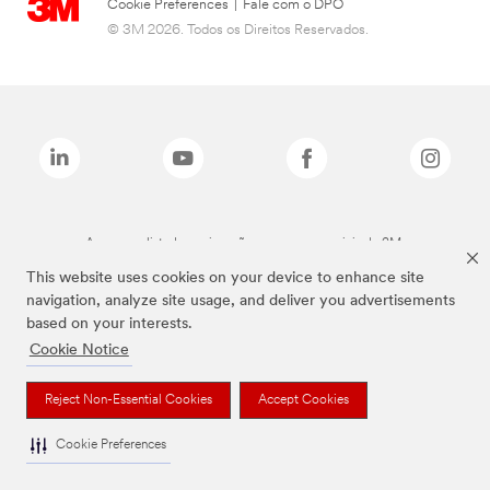
Cookie Preferences
|
Fale com o DPO
© 3M 2026. Todos os Direitos Reservados.
As marcas listadas a cima são marcas comerciais da 3M.
This website uses cookies on your device to enhance site
navigation, analyze site usage, and deliver you advertisements
based on your interests.
Cookie Notice
Reject Non-Essential Cookies
Accept Cookies
Cookie Preferences