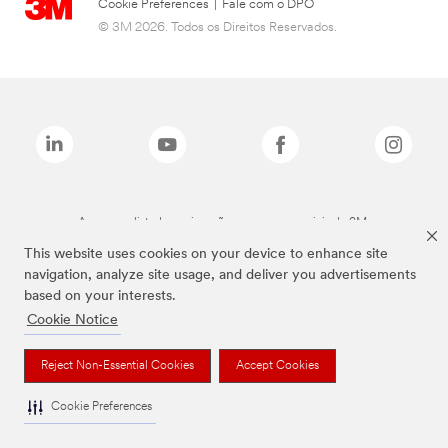
Cookie Preferences
|
Fale com o DPO
© 3M 2026. Todos os Direitos Reservados.
As marcas listadas a cima são marcas comerciais da 3M.
This website uses cookies on your device to enhance site
navigation, analyze site usage, and deliver you advertisements
based on your interests.
Cookie Notice
Reject Non-Essential Cookies
Accept Cookies
Cookie Preferences