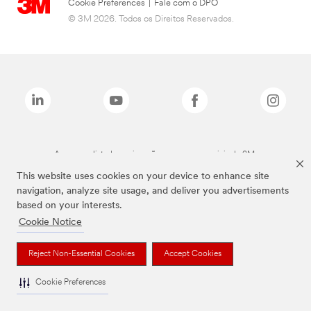
Cookie Preferences
|
Fale com o DPO
© 3M 2026. Todos os Direitos Reservados.
As marcas listadas a cima são marcas comerciais da 3M.
This website uses cookies on your device to enhance site
navigation, analyze site usage, and deliver you advertisements
based on your interests.
Cookie Notice
Reject Non-Essential Cookies
Accept Cookies
Cookie Preferences