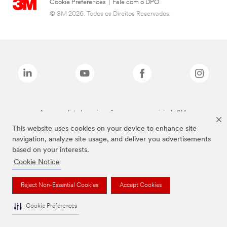
Cookie Preferences
|
Fale com o DPO
© 3M 2026. Todos os Direitos Reservados.
As marcas listadas a cima são marcas comerciais da 3M.
This website uses cookies on your device to enhance site
navigation, analyze site usage, and deliver you advertisements
based on your interests.
Cookie Notice
Reject Non-Essential Cookies
Accept Cookies
Cookie Preferences