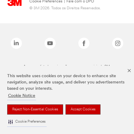
Cookie Preferences
|
Fale com o DPO
© 3M 2026. Todos os Direitos Reservados.
As marcas listadas a cima são marcas comerciais da 3M.
This website uses cookies on your device to enhance site
navigation, analyze site usage, and deliver you advertisements
based on your interests.
Cookie Notice
Reject Non-Essential Cookies
Accept Cookies
Cookie Preferences