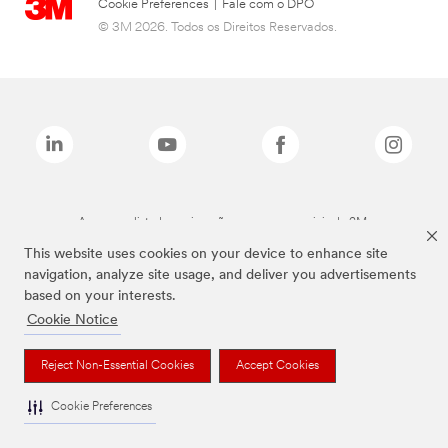
Cookie Preferences
|
Fale com o DPO
© 3M 2026. Todos os Direitos Reservados.
As marcas listadas a cima são marcas comerciais da 3M.
This website uses cookies on your device to enhance site
navigation, analyze site usage, and deliver you advertisements
based on your interests.
Cookie Notice
Reject Non-Essential Cookies
Accept Cookies
Cookie Preferences