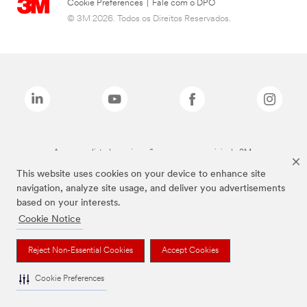
Cookie Preferences
|
Fale com o DPO
© 3M 2026. Todos os Direitos Reservados.
As marcas listadas a cima são marcas comerciais da 3M.
This website uses cookies on your device to enhance site
navigation, analyze site usage, and deliver you advertisements
based on your interests.
Cookie Notice
Reject Non-Essential Cookies
Accept Cookies
Cookie Preferences