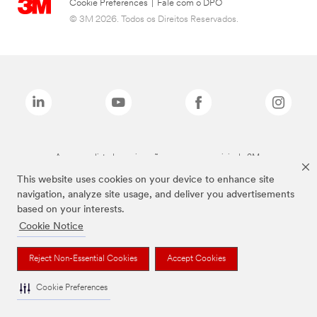
Cookie Preferences
|
Fale com o DPO
© 3M 2026. Todos os Direitos Reservados.
As marcas listadas a cima são marcas comerciais da 3M.
This website uses cookies on your device to enhance site
navigation, analyze site usage, and deliver you advertisements
based on your interests.
Cookie Notice
Reject Non-Essential Cookies
Accept Cookies
Cookie Preferences