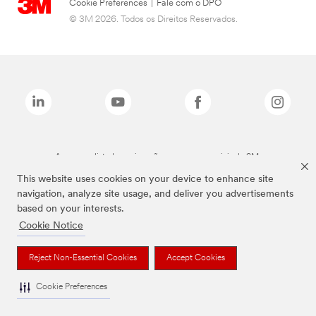
Cookie Preferences
|
Fale com o DPO
© 3M 2026. Todos os Direitos Reservados.
As marcas listadas a cima são marcas comerciais da 3M.
This website uses cookies on your device to enhance site
navigation, analyze site usage, and deliver you advertisements
based on your interests.
Cookie Notice
Reject Non-Essential Cookies
Accept Cookies
Cookie Preferences