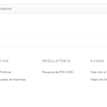
CIAS
REGULATÓRIO
AJUDA
 Notícias
Pesquisa da FDS (SDS)
Fale com a
cados de Imprensa
Mapa do Si