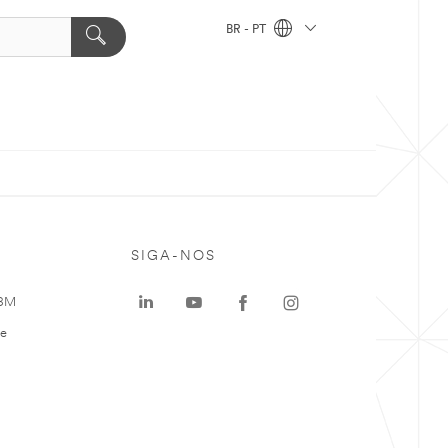
BR - PT
SIGA-NOS
 3M
te