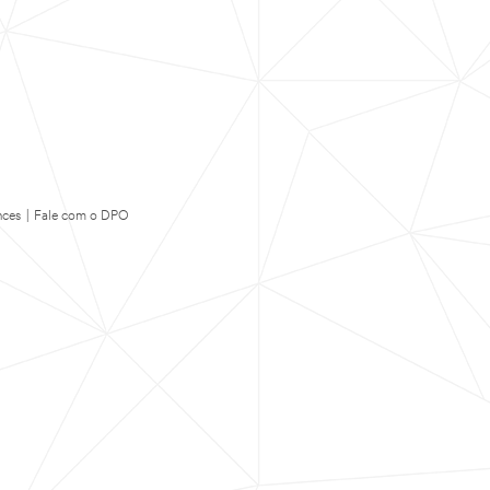
nces
|
Fale com o DPO