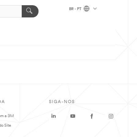
BR - PT
DA
SIGA-NOS
om a 3M
o Site