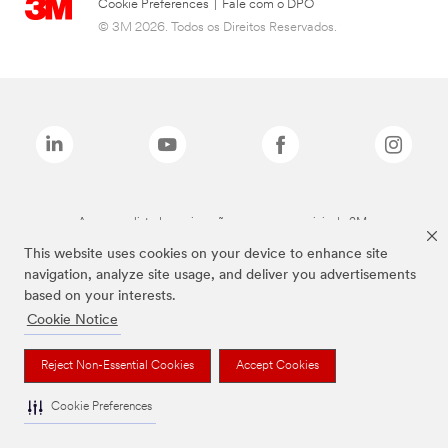
Cookie Preferences
|
Fale com o DPO
© 3M 2026. Todos os Direitos Reservados.
As marcas listadas a cima são marcas comerciais da 3M.
This website uses cookies on your device to enhance site
navigation, analyze site usage, and deliver you advertisements
based on your interests.
Cookie Notice
Reject Non-Essential Cookies
Accept Cookies
Cookie Preferences