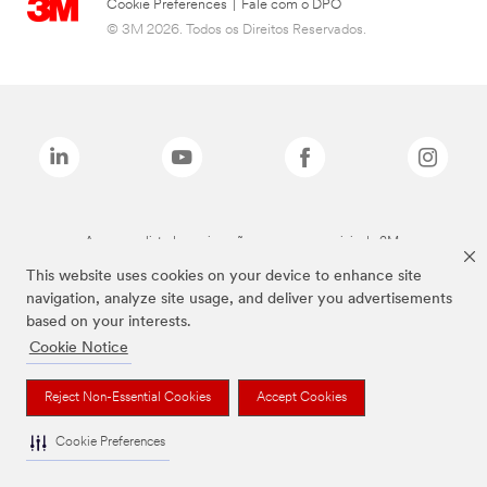
Cookie Preferences
|
Fale com o DPO
© 3M 2026. Todos os Direitos Reservados.
As marcas listadas a cima são marcas comerciais da 3M.
This website uses cookies on your device to enhance site
navigation, analyze site usage, and deliver you advertisements
based on your interests.
Cookie Notice
Reject Non-Essential Cookies
Accept Cookies
Cookie Preferences