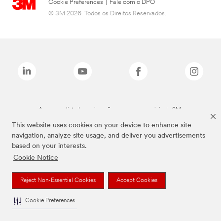
Cookie Preferences
|
Fale com o DPO
© 3M 2026. Todos os Direitos Reservados.
As marcas listadas a cima são marcas comerciais da 3M.
This website uses cookies on your device to enhance site
navigation, analyze site usage, and deliver you advertisements
based on your interests.
Cookie Notice
Reject Non-Essential Cookies
Accept Cookies
Cookie Preferences