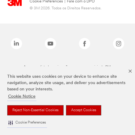
Cookie Preferences
|
Fale com o DPO
© 3M 2026. Todos os Direitos Reservados.
As marcas listadas a cima são marcas comerciais da 3M.
This website uses cookies on your device to enhance site
navigation, analyze site usage, and deliver you advertisements
based on your interests.
Cookie Notice
Reject Non-Essential Cookies
Accept Cookies
Cookie Preferences