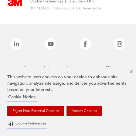
Cookie Preferences
|
Fale com o DPO
© 3M 2026. Todos os Direitos Reservados.
As marcas listadas a cima são marcas comerciais da 3M.
This website uses cookies on your device to enhance site
navigation, analyze site usage, and deliver you advertisements
based on your interests.
Cookie Notice
Reject Non-Essential Cookies
Accept Cookies
Cookie Preferences