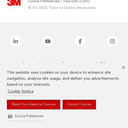
Cookie Preferences
|
Fale com o DPO
© 3M 2026. Todos os Direitos Reservados.
As marcas listadas a cima são marcas comerciais da 3M.
This website uses cookies on your device to enhance site
navigation, analyze site usage, and deliver you advertisements
based on your interests.
Cookie Notice
Reject Non-Essential Cookies
Accept Cookies
Cookie Preferences