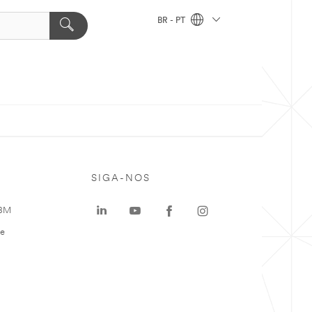
BR - PT
SIGA-NOS
 3M
te