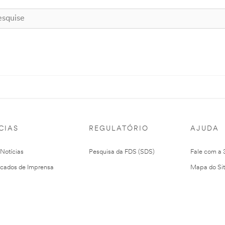
CIAS
REGULATÓRIO
AJUDA
 Notícias
Pesquisa da FDS (SDS)
Fale com a
cados de Imprensa
Mapa do Si