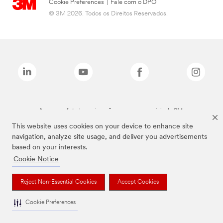
Cookie Preferences
|
Fale com o DPO
© 3M 2026. Todos os Direitos Reservados.
As marcas listadas a cima são marcas comerciais da 3M.
This website uses cookies on your device to enhance site
navigation, analyze site usage, and deliver you advertisements
based on your interests.
Cookie Notice
Reject Non-Essential Cookies
Accept Cookies
Cookie Preferences