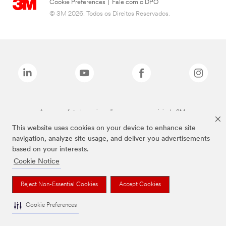
Cookie Preferences
|
Fale com o DPO
© 3M 2026. Todos os Direitos Reservados.
As marcas listadas a cima são marcas comerciais da 3M.
This website uses cookies on your device to enhance site
navigation, analyze site usage, and deliver you advertisements
based on your interests.
Cookie Notice
Reject Non-Essential Cookies
Accept Cookies
Cookie Preferences