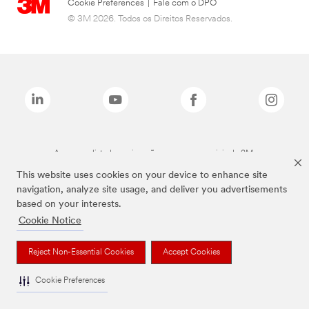
Cookie Preferences
|
Fale com o DPO
© 3M 2026. Todos os Direitos Reservados.
As marcas listadas a cima são marcas comerciais da 3M.
This website uses cookies on your device to enhance site
navigation, analyze site usage, and deliver you advertisements
based on your interests.
Cookie Notice
Reject Non-Essential Cookies
Accept Cookies
Cookie Preferences