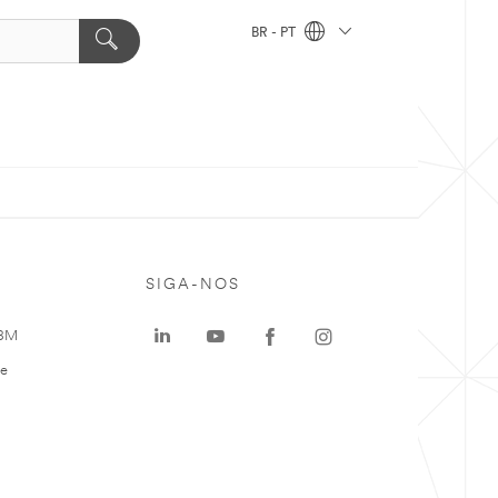
BR - PT
SIGA-NOS
 3M
te