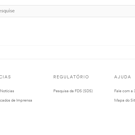
CIAS
REGULATÓRIO
AJUDA
 Notícias
Pesquisa da FDS (SDS)
Fale com a
cados de Imprensa
Mapa do Si