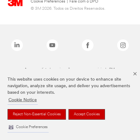
Cookie Preferences
|
Fale com o DPO
© 3M 2026. Todos os Direitos Reservados.
As marcas listadas a cima são marcas comerciais da 3M.
This website uses cookies on your device to enhance site
navigation, analyze site usage, and deliver you advertisements
based on your interests.
Cookie Notice
Reject Non-Essential Cookies
Accept Cookies
Cookie Preferences